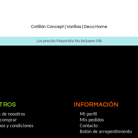
Cotillón Concept |
Varillas
|
Deco Home
Los precios Mayorista No incluyen IVA
TROS
INFORMACIÓN
 de nosotros
Mi perfil
comprar
Mis pedidos
os y condiciones
Contacto
Botón de arrepentimiento