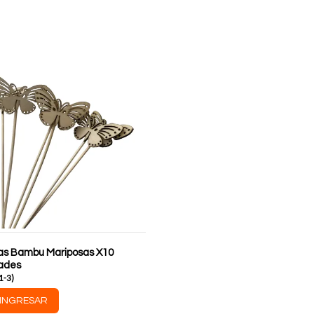
llas Bambu Mariposas X10
ades
1-3
)
INGRESAR