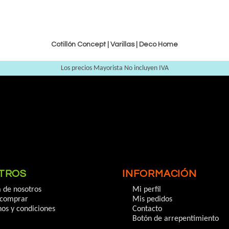
Cotillón Concept |
Varillas
|
Deco Home
Los precios Mayorista No incluyen IVA
TROS
INFORMACIÓN
 de nosotros
Mi perfil
comprar
Mis pedidos
os y condiciones
Contacto
Botón de arrepentimiento