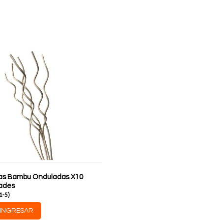
llas Bambu Onduladas X10
ades
1-5
)
INGRESAR