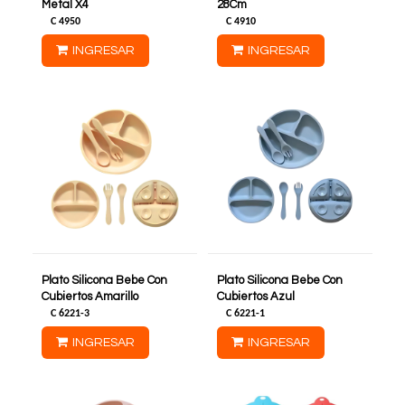
Metal X4
28Cm
C
4950
C
4910
INGRESAR
INGRESAR
Plato Silicona Bebe Con
Plato Silicona Bebe Con
Cubiertos Amarillo
Cubiertos Azul
C
6221-3
C
6221-1
INGRESAR
INGRESAR