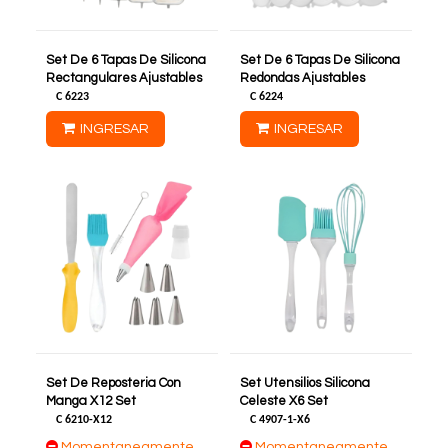
Set De 6 Tapas De Silicona
Set De 6 Tapas De Silicona
Rectangulares Ajustables
Redondas Ajustables
C
6223
C
6224
INGRESAR
INGRESAR
Set De Reposteria Con
Set Utensilios Silicona
Manga X12 Set
Celeste X6 Set
C
6210-X12
C
4907-1-X6
Momentaneamente
Momentaneamente