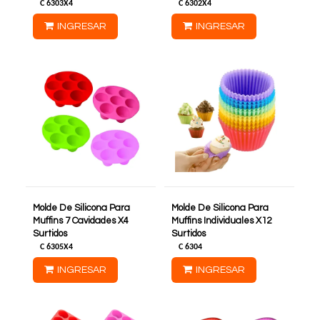
C
6303X4
C
6302X4
INGRESAR
INGRESAR
Molde De Silicona Para
Molde De Silicona Para
Muffins 7 Cavidades X4
Muffins Individuales X12
Surtidos
Surtidos
C
6305X4
C
6304
INGRESAR
INGRESAR