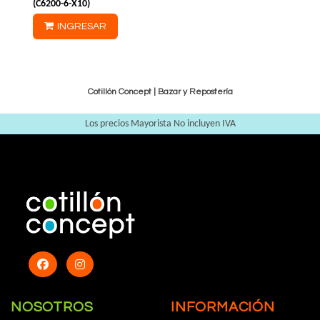
(
C6200-6-X10
)
INGRESAR
Cotillón Concept |
Bazar y Repostería
Los precios Mayorista No incluyen IVA
NOSOTROS
INFORMACIÓN