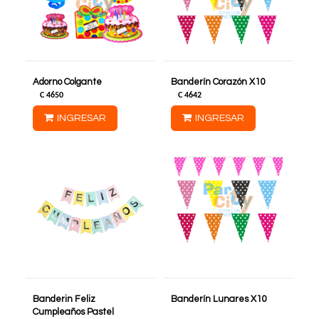
Adorno Colgante
Banderín Corazón X10
C
4650
C
4642
INGRESAR
INGRESAR
Banderin Feliz
Banderín Lunares X10
Cumpleaños Pastel