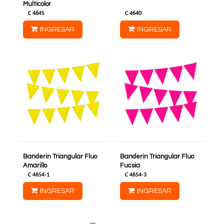
Multicolor
C
4645
C
4640
INGRESAR
INGRESAR
Banderin Triangular Fluo
Banderin Triangular Fluo
Amarillo
Fucsia
C
4654-1
C
4654-3
INGRESAR
INGRESAR