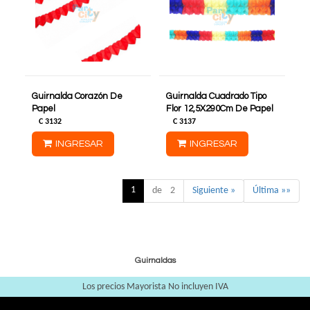
Guirnalda Corazón De
Guirnalda Cuadrado Tipo
Papel
Flor 12,5X290Cm De Papel
C
3132
C
3137
INGRESAR
INGRESAR
1
de 2
Siguiente »
Última »»
Guirnaldas
Los precios Mayorista No incluyen IVA