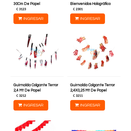
30Cm De Papel
Bienvenidos Holográfico
C
3123
C
2301
INGRESAR
INGRESAR
Guirnalda Colgante Terror
Guirnalda Colgante Terror
2,4 Mt De Papel
2,4X0,25 Mt De Papel
C
3212
C
3211
INGRESAR
INGRESAR