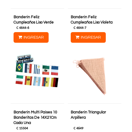
Banderin Feliz
Banderin Feliz
Cumpleaños Liso Verde
Cumpleaños Liso Violeta
C
4644-6
C
4644-7
INGRESAR
INGRESAR
Banderin Multi Paises 10
Banderin Triangular
Banderitas De 14X21Cm
Arpillera
Cada Una
C
15504
C
4649