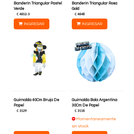
Banderin Triangular Pastel
Banderin Triangular Rosa
Verde
Gold
C
4652-3
C
4648
INGRESAR
INGRESAR
Guirnalda 40Cm Bruja De
Guirnalda Bola Argentina
Papel
30Cm De Papel
C
3129
C
3116
Momentaneamente
sin stock