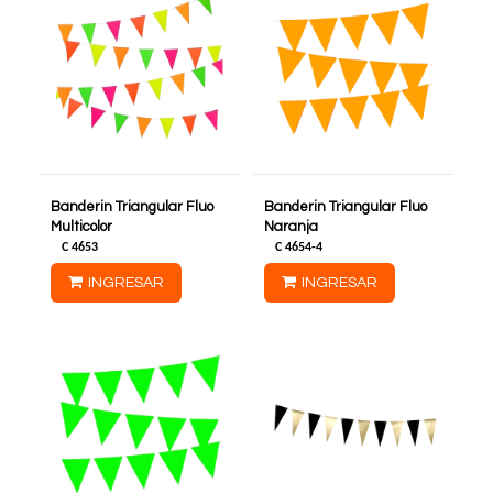
Banderin Triangular Fluo
Banderin Triangular Fluo
Multicolor
Naranja
C
4653
C
4654-4
INGRESAR
INGRESAR