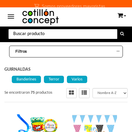
Somos proveedores mayoristas
Toggle navigation
Filtros
GUIRNALDAS
Banderines
Terror
Varios
Se encontraron
75
productos