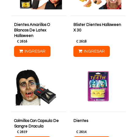
Dientes Amarillos O
Blister Dientes Halloween
Blancos De Latex
X 30
Halloween
C
2616
C
2618
INGRESAR
INGRESAR
Colmillos Con Capsula De
Dientes
Sangre Dracula
C
2619
C
2614