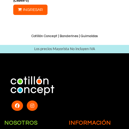
(
C4644-5
)
INGRESAR
Cotillón Concept |
Banderines
|
Guirnaldas
Los precios Mayorista No incluyen IVA
NOSOTROS
INFORMACIÓN