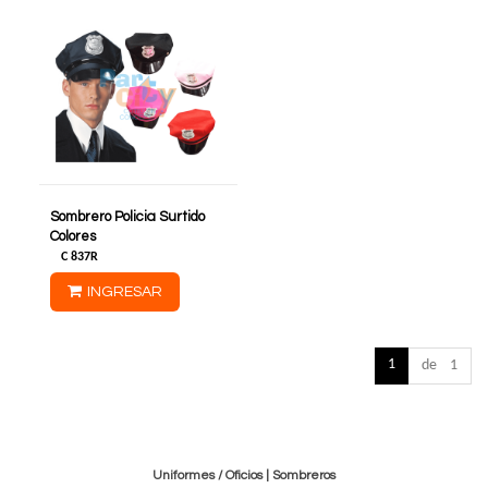
Sombrero Policia Surtido
Colores
C
837R
INGRESAR
1
de 1
Uniformes / Oficios
|
Sombreros