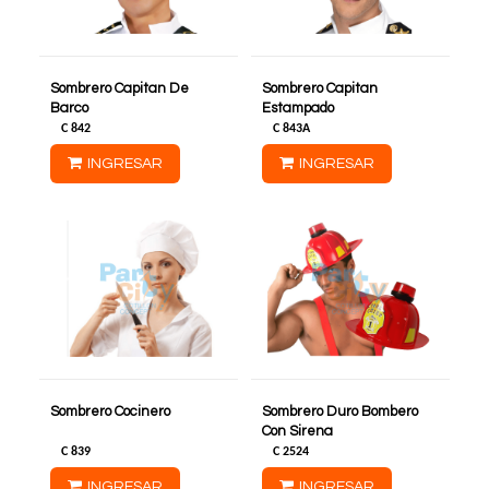
Sombrero Capitan De
Sombrero Capitan
Barco
Estampado
C
842
C
843A
INGRESAR
INGRESAR
Sombrero Cocinero
Sombrero Duro Bombero
Con Sirena
C
839
C
2524
INGRESAR
INGRESAR