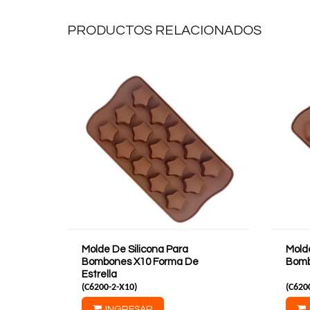
PRODUCTOS RELACIONADOS
Molde De Silicona Para
Mold
Bombones X10 Forma De
Bomb
Estrella
(
C6200-2-X10
)
(
C620
INGRESAR