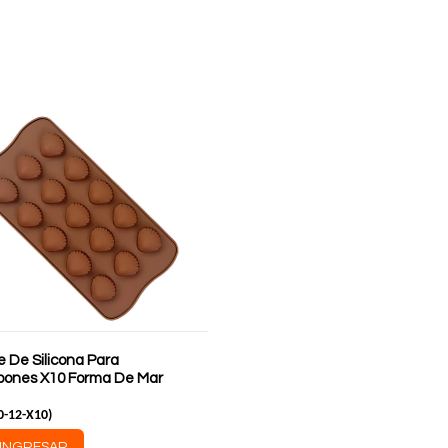
e De Silicona Para
ones X10 Forma De Mar
0-12-X10
)
INGRESAR