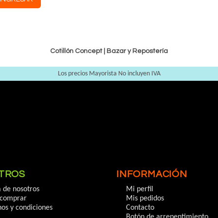
Cotillón Concept |
Bazar y Repostería
Los precios Mayorista No incluyen IVA
TROS
INFORMACIÓN
 de nosotros
Mi perfil
comprar
Mis pedidos
os y condiciones
Contacto
Botón de arrepentimiento