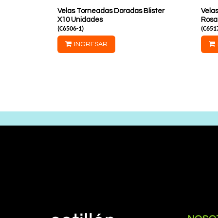
Velas Torneadas Doradas Blister
Vela
X10 Unidades
Rosa
(
C6506-1
)
(
C651
INGRESAR