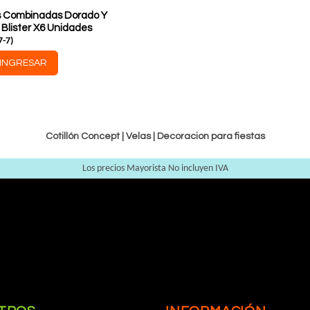
s Combinadas Dorado Y
 Blister X6 Unidades
7-7
)
INGRESAR
Cotillón Concept |
Velas
|
Decoracion para fiestas
Los precios Mayorista No incluyen IVA