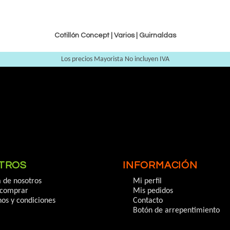
Cotillón Concept |
Varios
|
Guirnaldas
Los precios Mayorista No incluyen IVA
TROS
INFORMACIÓN
 de nosotros
Mi perfil
comprar
Mis pedidos
os y condiciones
Contacto
Botón de arrepentimiento