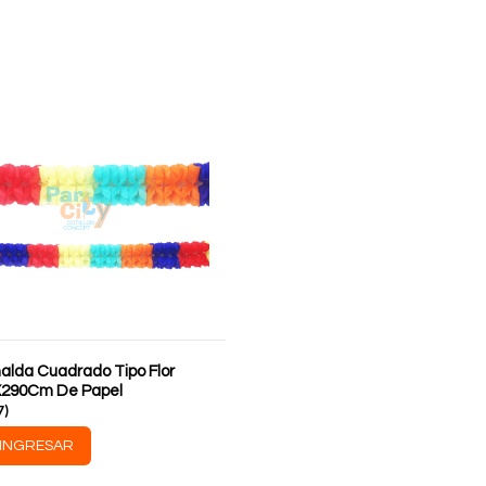
nalda Cuadrado Tipo Flor
X290Cm De Papel
7
)
INGRESAR