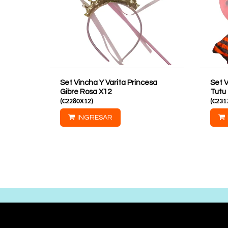
Set Vincha Y Varita Princesa
Set 
Gibre Rosa X12
Tutu
(
C2280X12
)
(
C231
INGRESAR