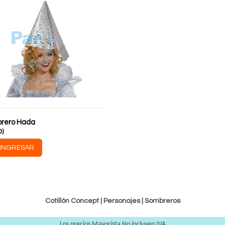
rero Hada
0
)
INGRESAR
Cotillón Concept |
Personajes
|
Sombreros
Los precios Mayorista No incluyen IVA