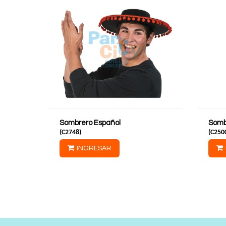
Sombrero Español
Somb
(
C2748
)
(
C250
INGRESAR