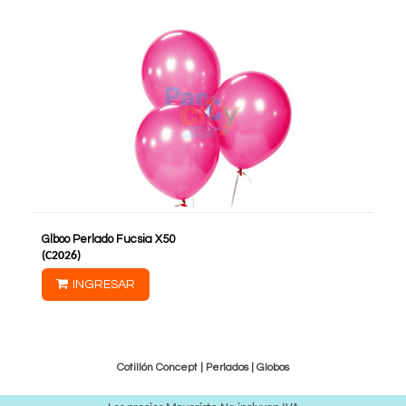
Glboo Perlado Fucsia X50
(
C2026
)
INGRESAR
Cotillón Concept |
Perlados
|
Globos