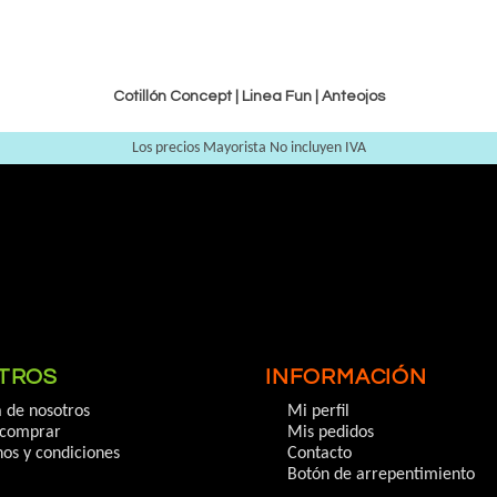
Cotillón Concept |
Linea Fun
|
Anteojos
Los precios Mayorista No incluyen IVA
TROS
INFORMACIÓN
 de nosotros
Mi perfil
comprar
Mis pedidos
os y condiciones
Contacto
Botón de arrepentimiento