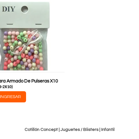
Para Armado De Pulseras X10
3-2X10
)
INGRESAR
Cotillón Concept |
Juguetes / Blisters
|
Infantil