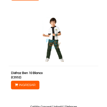
Disfraz Ben 10 Blanco
(
C3552
)
INGRESAR
Cotillón Concept |
Infantil
|
Disfraces