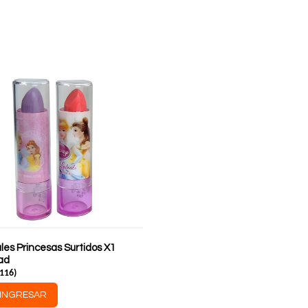
les Princesas Surtidos X1
ad
116
)
INGRESAR