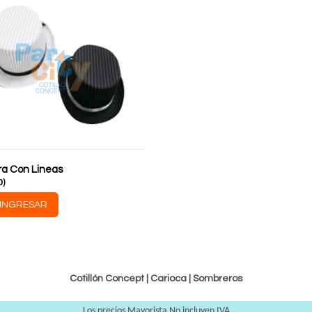
ra Con Lineas
0
)
INGRESAR
Cotillón Concept |
Carioca
|
Sombreros
Los precios Mayorista No incluyen IVA