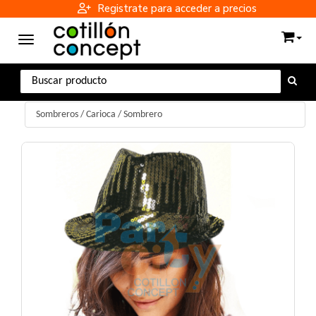
Registrate para acceder a precios
Toggle navigation
Sombreros
/
Carioca
/
Sombrero