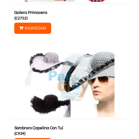
Galera Primavera
(
C2752
)
INGRESAR
Sombrero Capelina Con Tul
(
C939
)