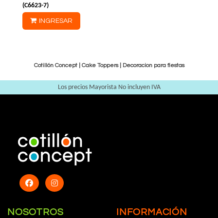
(
C6623-7
)
INGRESAR
Cotillón Concept |
Cake Toppers
|
Decoracion para fiestas
Los precios Mayorista No incluyen IVA
NOSOTROS
INFORMACIÓN