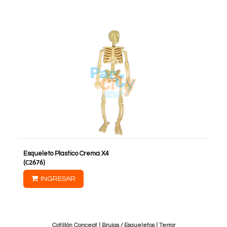
Esqueleto Plastico Crema X4
(
C2676
)
INGRESAR
Cotillón Concept |
Brujas / Esqueletos
|
Terror