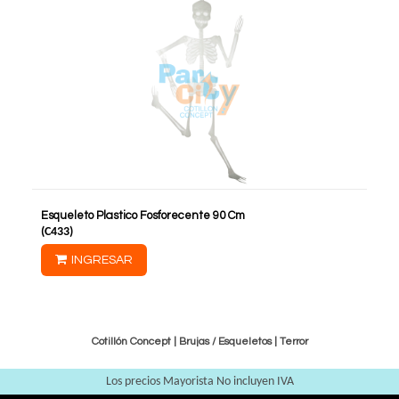
Esqueleto Plastico Fosforecente 90 Cm
(
C433
)
INGRESAR
Cotillón Concept |
Brujas / Esqueletos
|
Terror
Los precios Mayorista No incluyen IVA