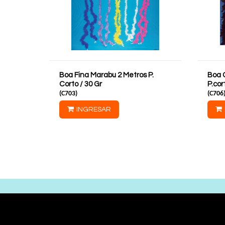
Boa Fina Marabu 2 Metros P.
Boa 
Corto / 30 Gr
P.cor
(
C703
)
(
C706
INGRESAR