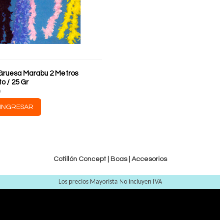
Gruesa Marabu 2 Metros
to / 25 Gr
)
INGRESAR
Cotillón Concept |
Boas
|
Accesorios
Los precios Mayorista No incluyen IVA