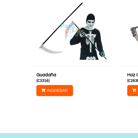
Guadaña
Hoz 
(
C3316
)
(
C263
INGRESAR