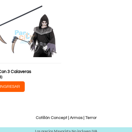
Con 3 Calaveras
8
)
INGRESAR
Cotillón Concept |
Armas
|
Terror
Los precios Mayorista No incluyen IVA