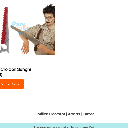
ucho Con Sangre
5
)
INGRESAR
Cotillón Concept |
Armas
|
Terror
Los precios Mayorista No incluyen IVA