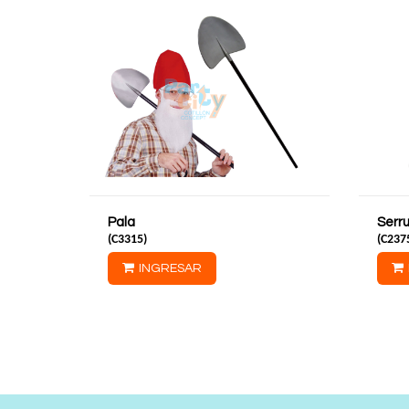
Pala
Serr
(
C3315
)
(
C237
INGRESAR