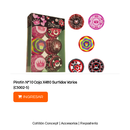
Pirotin Nº10 Caja X480 Surtidos Varios
(
C5002-5
)
INGRESAR
Cotillón Concept |
Accesorios
|
Reposterí­a