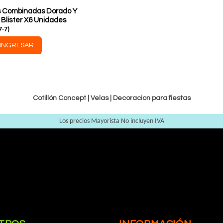
s Combinadas Dorado Y
 Blister X6 Unidades
7-7
)
INGRESAR
Cotillón Concept |
Velas
|
Decoracion para fiestas
Los precios Mayorista No incluyen IVA