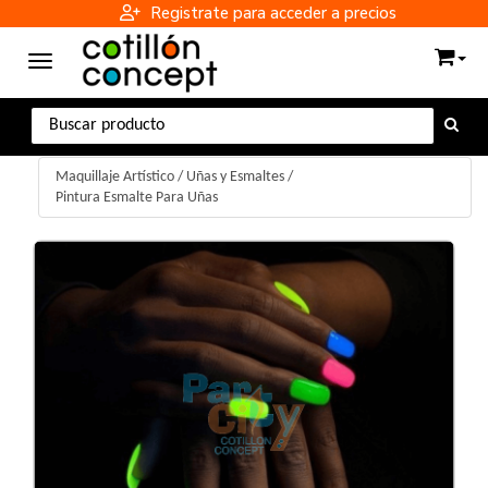
Registrate para acceder a precios
Toggle navigation
Maquillaje Artístico
/
Uñas y Esmaltes
/
Pintura Esmalte Para Uñas