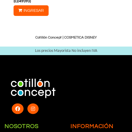
(
CD49393
)
INGRESAR
Cotillón Concept |
COSMETICA DISNEY
Los precios Mayorista No incluyen IVA
NOSOTROS
INFORMACIÓN