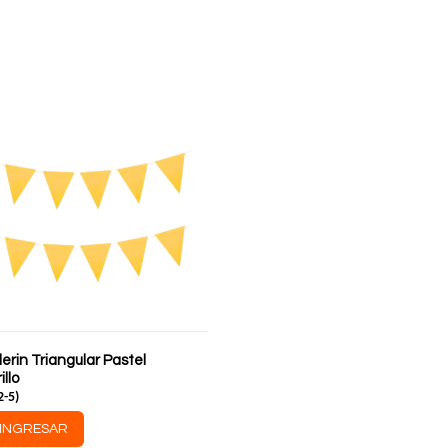
rin Triangular Pastel
llo
2-5
)
INGRESAR