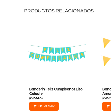
PRODUCTOS RELACIONADOS
Banderin Feliz Cumpleaños Liso
Bande
Celeste
Amari
(
C4644-5
)
(
C465
INGRESAR