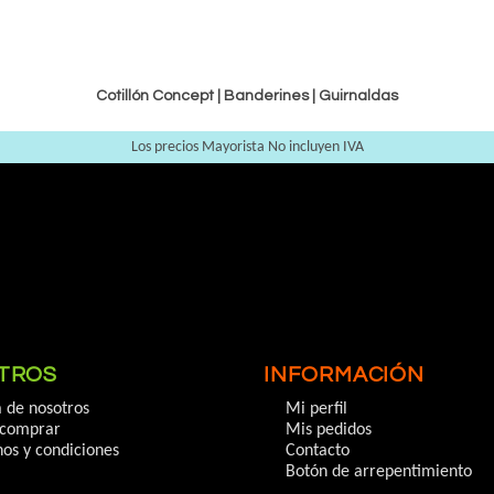
Cotillón Concept |
Banderines
|
Guirnaldas
Los precios Mayorista No incluyen IVA
TROS
INFORMACIÓN
 de nosotros
Mi perfil
comprar
Mis pedidos
os y condiciones
Contacto
Botón de arrepentimiento