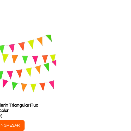
rin Triangular Fluo
color
3
)
INGRESAR