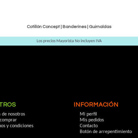
Cotillón Concept |
Banderines
|
Guirnaldas
Los precios Mayorista No incluyen IVA
TROS
INFORMACIÓN
 de nosotros
Mi perfil
comprar
Mis pedidos
os y condiciones
Contacto
Botón de arrepentimiento