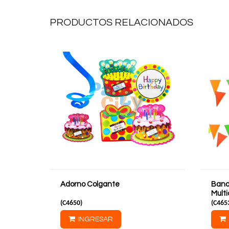
PRODUCTOS RELACIONADOS
Adorno Colgante
Bande
Multi
(
C4650
)
(
C465
INGRESAR